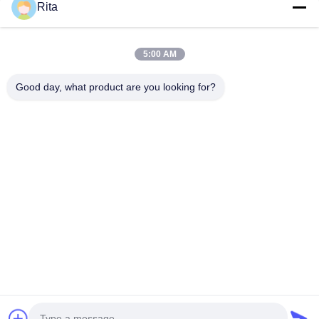
Rita
Einreichen
5:00 AM
Good day, what product are you looking for?
Guangzhou Yaye Cross Border E-
Commerce Co., Ltd.
Ja, das ist es.
Heim
produits
Über uns
Kontakt mit uns
Einheit 107, Block H, Nr. 5 Tai Tong Road, Dorf Songbei, Bezirk
Baiyun, Guangzhou
Rita-86-18022303529
yayexuan@gmail.com
Copyright © 2024-2026 Guangzhou Yaye Cross Border E-Commerce Co.,