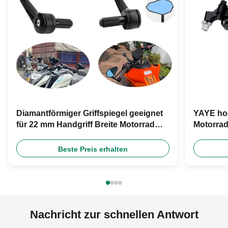
Diamantförmiger Griffspiegel geeignet
YAYE ho
für 22 mm Handgriff Breite Motorrad
Motorra
Rückspiegel Motorrad
Hebel Qu
Universalzubehör
Beste Preis erhalten
Nachricht zur schnellen Antwort