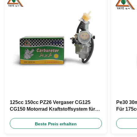
125cc 150cc PZ26 Vergaser CG125
Pe30 30m
CG150 Motorrad Kraftstoffsystem für
Für 175c
Nachrüstung
Road
Beste Preis erhalten