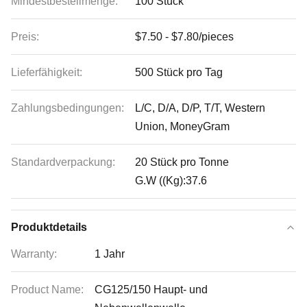
Mindestbestellmenge:
100 Stück
Preis:
$7.50 - $7.80/pieces
Lieferfähigkeit:
500 Stück pro Tag
Zahlungsbedingungen:
L/C, D/A, D/P, T/T, Western
Union, MoneyGram
Standardverpackung:
20 Stück pro Tonne
G.W ((Kg):37.6
Produktdetails
Warranty:
1 Jahr
Product Name:
CG125/150 Haupt- und