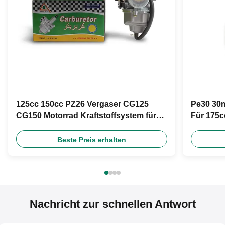
125cc 150cc PZ26 Vergaser CG125
Pe30 30m
CG150 Motorrad Kraftstoffsystem für
Für 175c
Nachrüstung
Road
Beste Preis erhalten
Nachricht zur schnellen Antwort