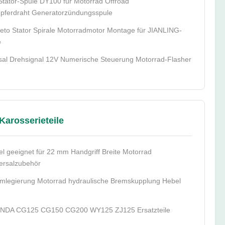
tator-Spule DY100 für Motorrad Offroad
upferdraht Generatorzündungsspule
to Stator Spirale Motorradmotor Montage für JIANLING-
e
ersal Drehsignal 12V Numerische Steuerung Motorrad-Flasher
arosserieteile
el geeignet für 22 mm Handgriff Breite Motorrad
ersalzubehör
umlegierung Motorrad hydraulische Bremskupplung Hebel
ONDA CG125 CG150 CG200 WY125 ZJ125 Ersatzteile