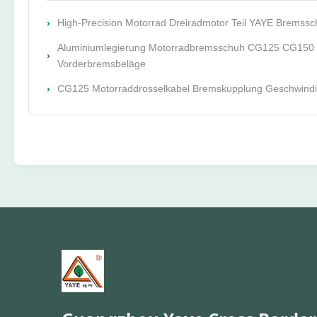
High-Precision Motorrad Dreiradmotor Teil YAYE Bremss
Aluminiumlegierung Motorradbremsschuh CG125 CG150 
Vorderbremsbeläge
CG125 Motorraddrosselkabel Bremskupplung Geschwindig