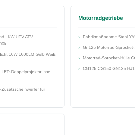
Motorradgetriebe
froad LKW UTV ATV
Fabrikmaßnahme Stahl YAY
500k
Gn125 Motorrad-Sprocket-S
tlicht 16W 1600LM Gelb Weiß
Motorrad-Sprocket-Hülle
CG125 CG150 GN125 HJ125
 LED-Doppelprojektorlinse
Zusatzscheinwerfer für