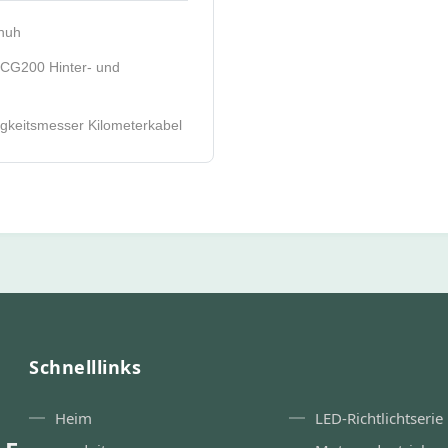
chuh
CG200 Hinter- und
keitsmesser Kilometerkabel
Schnelllinks
Heim
LED-Richtlichtserie