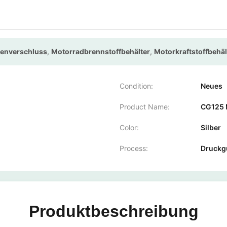
senverschluss
,
Motorradbrennstoffbehälter
,
Motorkraftstoffbehäl
Condition:
Neues
Product Name:
CG125 
Color:
Silber
Process:
Druckg
Produktbeschreibung