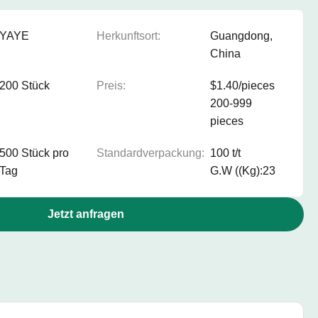
YAYE
Herkunftsort:
Guangdong,
China
200 Stück
Preis:
$1.40/pieces
200-999
pieces
500 Stück pro
Standardverpackung:
100 t/t
Tag
G.W ((Kg):23
Jetzt anfragen