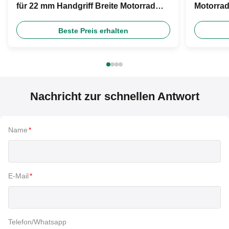
für 22 mm Handgriff Breite Motorrad
Motorra
Rückspiegel Motorrad
Hebel Qu
Universalzubehör
Beste Preis erhalten
Nachricht zur schnellen Antwort
Name
*
E-Mail
*
Telefon/Whatsapp