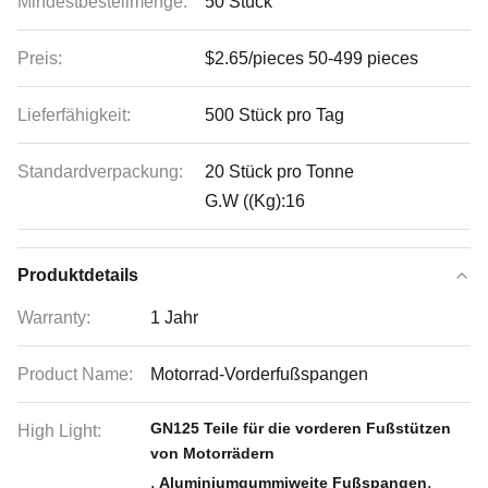
Mindestbestellmenge:
50 Stück
Preis:
$2.65/pieces 50-499 pieces
Lieferfähigkeit:
500 Stück pro Tag
Standardverpackung:
20 Stück pro Tonne
G.W ((Kg):16
Produktdetails
Warranty:
1 Jahr
Product Name:
Motorrad-Vorderfußspangen
GN125 Teile für die vorderen Fußstützen
High Light:
von Motorrädern
,
,
Aluminiumgummiweite Fußspangen