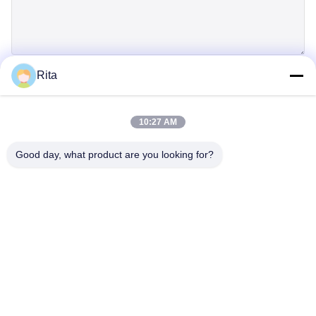
Rita
Einreichen
10:27 AM
Good day, what product are you looking for?
Guangzhou Yaye Cross Border E-
Commerce Co., Ltd.
Ja, das ist es.
Heim
produits
Über uns
Kontakt mit uns
Einheit 107, Block H, Nr. 5 Tai Tong Road, Dorf Songbei, Bezirk