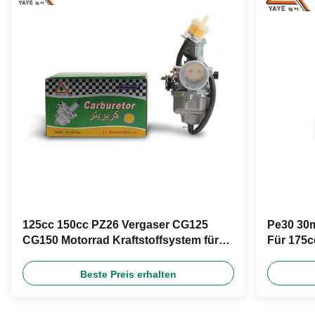
125cc 150cc PZ26 Vergaser CG125
Pe30 30m
CG150 Motorrad Kraftstoffsystem für
Für 175c
Nachrüstung
Road
Beste Preis erhalten