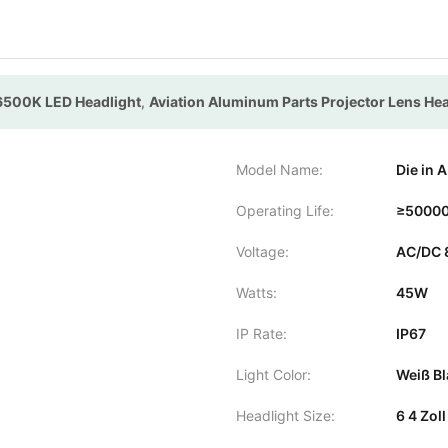
6500K LED Headlight
,
Aviation Aluminum Parts Projector Lens Hea
Model Name:
Die in 
Operating Life:
≥50000
Voltage:
AC/DC 
Watts:
45W
IP Rate:
IP67
Light Color:
Weiß Bl
Headlight Size:
6 4 Zoll