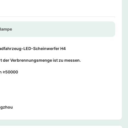
rlampe
adfahrzeug-LED-Scheinwerfer H4
rt der Verbrennungsmenge ist zu messen.
n ≥50000
m
ngzhou