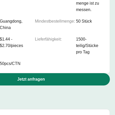
menge ist zu
messen.
Guangdong,
Mindestbestellmenge:
50 Stück
China
$1.44 -
Lieferfähigkeit:
1500-
$2.70/pieces
teilig/Stücke
pro Tag
50pcs/CTN
Jetzt anfragen