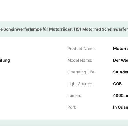
ue Scheinwerferlampe für Motorräder
,
HS1 Motorrad Scheinwerfe
Product Name:
Motorr
hlung
Model Name:
Der We
Operating Life:
Stunde
Light Source:
COB
Lumen:
4000l
Port:
In Gua