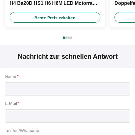
H4 Ba20D HS1 H6 H6M LED Motorrad
Doppelfa
Scheinwerfer Glühbirne
DC12V fü
Beste Preis erhalten
Nachricht zur schnellen Antwort
Name
*
E-Mail
*
Telefon/Whatsapp