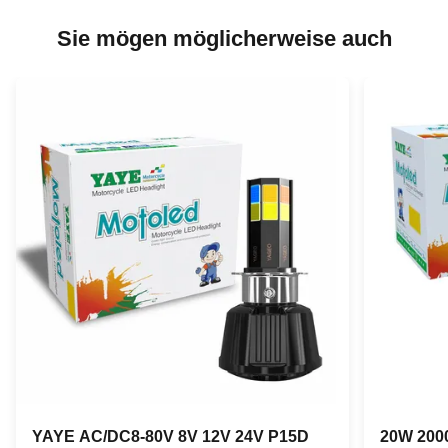
Sie mögen möglicherweise auch
YAYE AC/DC8-80V 8V 12V 24V P15D
20W 2000