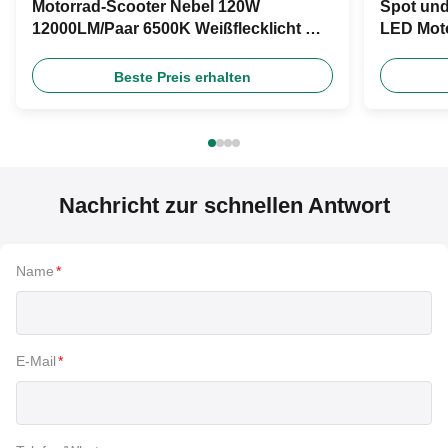
Motorrad-Scooter Nebel 120W
Spot un
12000LM/Paar 6500K Weißflecklicht mit
LED Moto
Schalter Scheinwerfer
Farbtemp
Beste Preis erhalten
Nachricht zur schnellen Antwort
Name
*
E-Mail
*