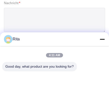
Nachricht
*
Rita
Einreichen
4:11 AM
Good day, what product are you looking for?
Guangzhou Yaye Cross Border E-
Commerce Co., Ltd.
Ja, das ist es.