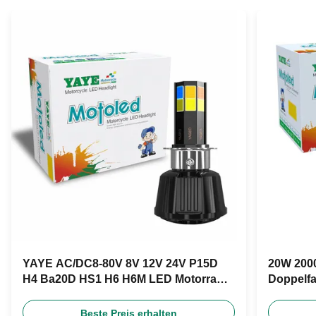
YAYE AC/DC8-80V 8V 12V 24V P15D
20W 2000
H4 Ba20D HS1 H6 H6M LED Motorrad
Doppelfa
Scheinwerfer Glühbirne
DC12V fü
Beste Preis erhalten