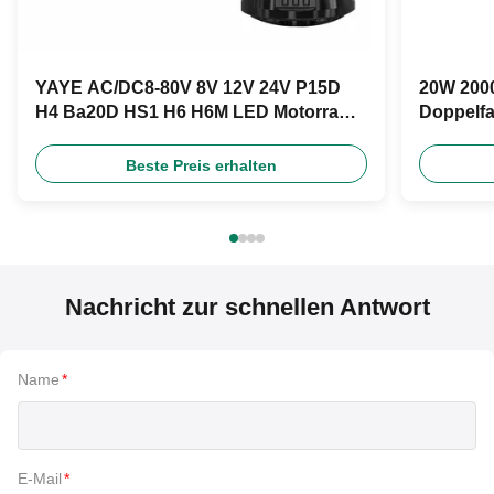
YAYE AC/DC8-80V 8V 12V 24V P15D
20W 2000
H4 Ba20D HS1 H6 H6M LED Motorrad
Doppelfa
Scheinwerfer Glühbirne
DC12V fü
Beste Preis erhalten
Nachricht zur schnellen Antwort
Name
*
E-Mail
*