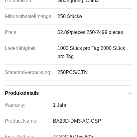
Herkunftsort:
Guangdong, China
Mindestbestellmenge:
250 Stücke
Preis:
$2.89/pieces 250-2499 pieces
Lieferfähigkeit:
1000 Stück pro Tag 2000 Stück
pro Tag
Standardverpackung:
250PCS/CTN
Produktdetails
Warranty:
1 Jahr
Product Name:
BA20D-DM3-AC-CSP
Input Voltage:
AC/DC 8V bis 80V