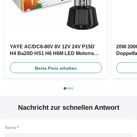
YAYE AC/DC8-80V 8V 12V 24V P15D
20W 2000
H4 Ba20D HS1 H6 H6M LED Motorrad
Doppelfa
Scheinwerfer Glühbirne
DC12V fü
Beste Preis erhalten
Nachricht zur schnellen Antwort
Name
*