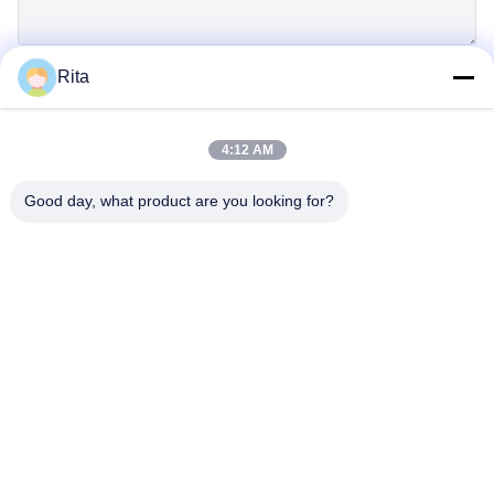
Rita
Einreichen
4:12 AM
Good day, what product are you looking for?
Guangzhou Yaye Cross Border E-
Commerce Co., Ltd.
Ja, das ist es.
Heim
produits
Über uns
Kontakt mit uns
Einheit 107, Block H, Nr. 5 Tai Tong Road, Dorf Songbei, Bezirk
Baiyun, Guangzhou