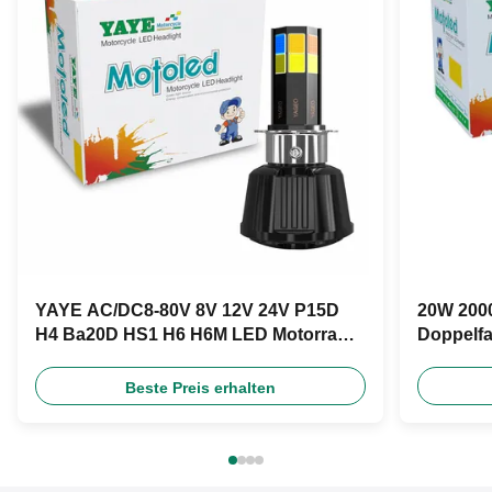
YAYE AC/DC8-80V 8V 12V 24V P15D
20W 2000
H4 Ba20D HS1 H6 H6M LED Motorrad
Doppelfa
Scheinwerfer Glühbirne
DC12V fü
Beste Preis erhalten