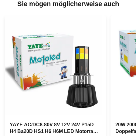
Sie mögen möglicherweise auch
YAYE AC/DC8-80V 8V 12V 24V P15D
20W 2000
H4 Ba20D HS1 H6 H6M LED Motorrad
Doppelfa