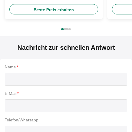
Scheinwerfer Glühbirne
DC12V fü
Beste Preis erhalten
Nachricht zur schnellen Antwort
Name
*
E-Mail
*
Telefon/Whatsapp