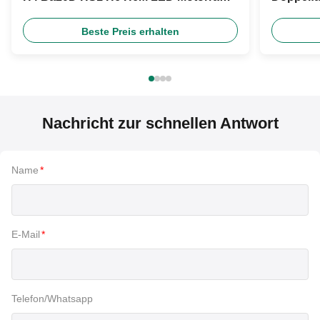
Scheinwerfer Glühbirne
DC12V fü
Beste Preis erhalten
Nachricht zur schnellen Antwort
Name
*
E-Mail
*
Telefon/Whatsapp