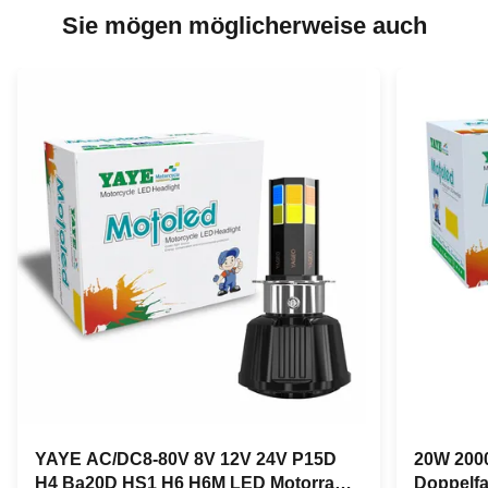
Sie mögen möglicherweise auch
YAYE AC/DC8-80V 8V 12V 24V P15D
20W 2000
H4 Ba20D HS1 H6 H6M LED Motorrad
Doppelfa