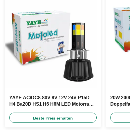
YAYE AC/DC8-80V 8V 12V 24V P15D
20W 2000
H4 Ba20D HS1 H6 H6M LED Motorrad
Doppelfa
Scheinwerfer Glühbirne
DC12V fü
Beste Preis erhalten