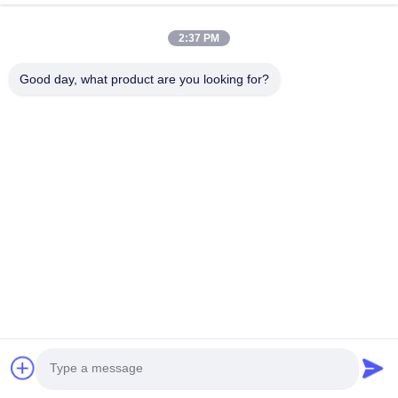
2:37 PM
Good day, what product are you looking for?
Guangzhou Yaye Cross Border E-
Commerce Co., Ltd.
Ja, das ist es.
Heim
produits
Über uns
Kontakt mit uns
Einheit 107, Block H, Nr. 5 Tai Tong Road, Dorf Songbei, Bezirk
Baiyun, Guangzhou
Rita-86-18022303529
yayexuan@gmail.com
Copyright © 2024-2026 Guangzhou Yaye Cross Border E-Commerce Co.,
Ltd.. Alle Rechte vorbehalten.