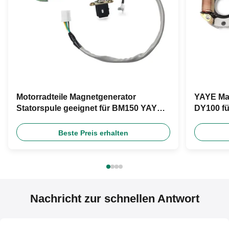
Motorradteile Magnetgenerator
YAYE Mag
Statorspule geeignet für BM150 YAYE
DY100 fü
Motorradmotor Zubehör
Aluminiu
Generat
Beste Preis erhalten
Nachricht zur schnellen Antwort