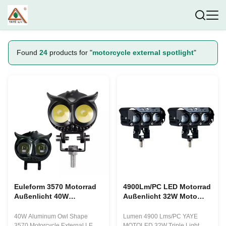
Found
24
products for "
motorcycle external spotlight
"
Euleform 3570 Motorrad
4900Lm/PC LED Motorrad
Außenlicht 40W
Außenlicht 32W Moto
Aluminium Motorrad
Led Scheinwerfer
Arbeitslicht
40W Aluminum Owl Shape
Lumen 4900 Lms/PC YAYE
3570 Motorcycle External LED
MOTOLED 32W Triple Light