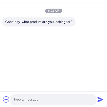
9:03 AM
Good day, what product are you looking for?
Guangzhou Yaye Cross Border E-
Commerce Co., Ltd.
Ja, das ist es.
Heim
produits
Über uns
Kontakt mit uns
Einheit 107, Block H, Nr. 5 Tai Tong Road, Dorf Songbei, Bezirk
Baiyun, Guangzhou
Rita-86-18022303529
yayexuan@gmail.com
Copyright © 2024-2026 Guangzhou Yaye Cross Border E-Commerce Co.,
Ltd.. Alle Rechte vorbehalten.