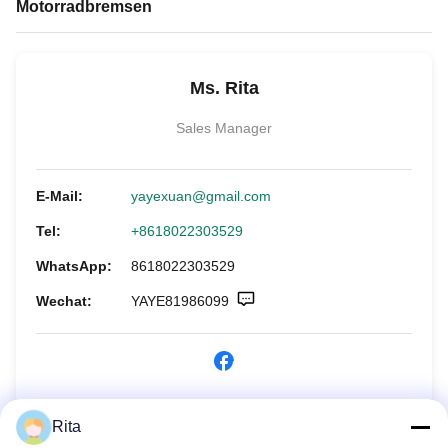
Motorradbremsen
Ms. Rita
Sales Manager
E-Mail:
yayexuan@gmail.com
Tel:
+8618022303529
WhatsApp:
8618022303529
Wechat:
YAYE81986099
Jetzt anfragen
Rita